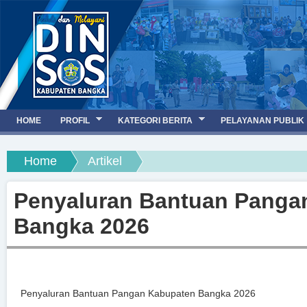
Jump to navigation
HOME
PROFIL
KATEGORI BERITA
PELAYANAN PUBLIK
You are here
Home
Artikel
Penyaluran Bantuan Panga
Bangka 2026
Penyaluran Bantuan Pangan Kabupaten Bangka 2026