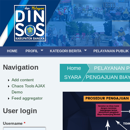
Jump to navigation
HOME
PROFIL
KATEGORI BERITA
PELAYANAN PUBLIK
Navigation
You are here
Home
PELAYANAN P
SYARAT PENGAJUAN BIA
Add content
Chaos Tools AJAX
Demo
Feed aggregator
User login
Username
*