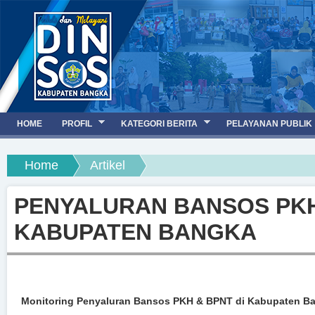
Jump to navigation
HOME
PROFIL
KATEGORI BERITA
PELAYANAN PUBLIK
You are here
Home
Artikel
PENYALURAN BANSOS PKH
KABUPATEN BANGKA
Monitoring Penyaluran Bansos PKH & BPNT di Kabupaten B