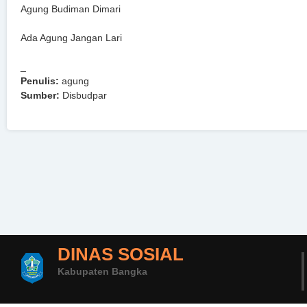
Agung Budiman Dimari
Ada Agung Jangan Lari
_
Penulis:
agung
Sumber:
Disbudpar
DINAS SOSIAL
Kabupaten Bangka