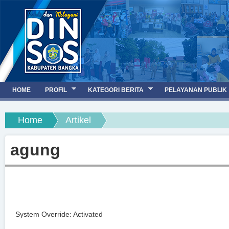
Jump to navigation
HOME
PROFIL
KATEGORI BERITA
PELAYANAN PUBLIK
You are here
Home
Artikel
agung
System Override: Activated