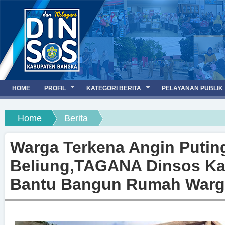
Jump to navigation
HOME
PROFIL
KATEGORI BERITA
PELAYANAN PUBLIK
You are here
Home
Berita
Warga Terkena Angin Putin
Beliung,TAGANA Dinsos K
Bantu Bangun Rumah Warg