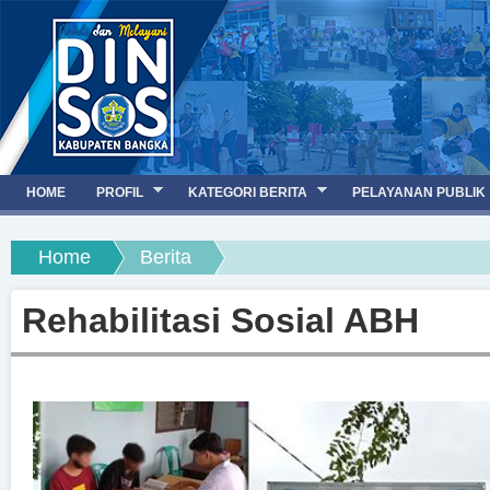
Jump to navigation
HOME
PROFIL
KATEGORI BERITA
PELAYANAN PUBLIK
You are here
Home
Berita
Rehabilitasi Sosial ABH